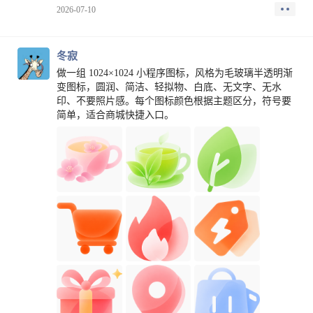
看了一圈，没啥合适的。
2026-07-10
联系一下原来带过的单位的老领导吧，薪资太低，算
了。
没办法，我就开始琢磨，交流啥啊。
冬寂
具体业务我肯定没人家懂啊，然后我决定自上而下吧，
毕竟我们服务全国的，高度还是有的。就跟当时我的直
做一组 1024×1024 小程序图标，风格为毛玻璃半透明渐
属领导，要了一个帽子部的十四五规划材料，准备到各
变图标，圆润、简洁、轻拟物、白底、无文字、无水
个地市的帽子局，讲这个材料。
印、不要照片感。每个图标颜色根据主题区分，符号要
我记得特别清楚，2020 年 5 月 11 号，我上了北京市大
简单，适合商城快捷入口。
兴机场的飞机，第一站，深圳宝安机场，然后坐大巴，
到了某市帽子局，具体客户单位我就不写了。
然后联系了我的妈耶，一屋子人，从支队长，副支，大
队长，各种，大概坐了 8-9 个人，全都穿着制服，我硬
着头皮，真的是硬着头皮，插上投屏的线，那感觉我现
在还记得，心里想：“等下估计都不知道自己怎么死
的。”
然后，投屏那份十四五规划的材料。
开始之前，对面的领导还介绍，说这是 XXX 来的专
家，给咱们宣贯一下十四五规划里面的建设要义，大家
认真学习。
我靠，那一刻，我更是心脏突突。
然后开始讲，基本就是照着念，然后重点的地方，念两
边。