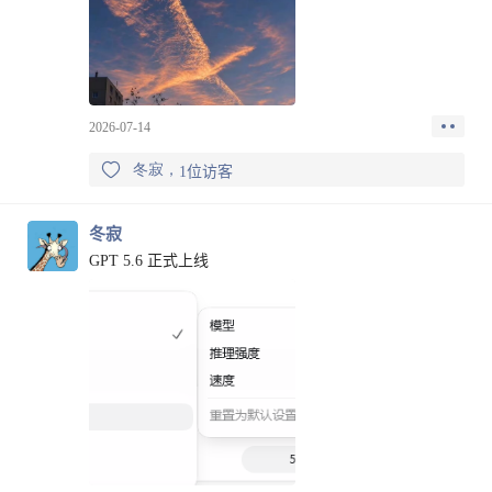
然后我每天就帮领导写写 PPT 什么的，比如领导要汇报
个工作，我帮领导写。然后每周的工作，就是整理我们
单位所有项目的名称，然后挨个给销售打电话，问问项
目到什么进展了，客户预算怎么样了，之类的。然后更
新那个 Excel 表格，但是具体业务系统是干嘛的，怎么
弄的，做什么业务的，一概不知。这三年，我的月薪是
2026-07-14
17000，纯摸鱼三年。
然后，果然，问题来了。
冬寂
1位访客
2020 年疫情来了，这个领导又换到了别的部门，我们部
门来了个新领导。这时候，单位一把手有要求，要求我
们这个岗位（全公司有 10 个左右我这个岗位）走进客
冬寂
户，走进一线。我当时第一感觉可能是，领导要拿我们
GPT 5.6 正式上线
这个岗位开刀，开始给提要求了。
然后，我感觉天塌了。
一个啥业务都不懂的，也不是 IT 出身的（我是文科
生），不懂信息化，不懂帽子业务，没接触过客户的，
然后要走到一线，去跟客户做交流和汇报，甚至要给帽
子叔叔讲课。
我当时心里就想：我 TM 懂个 P 啊。
于是，我硬着头皮，当时是真的硬着头皮。
打开了智联招聘和 BOSS 直聘。想着，这一劫要是逃不
过去，我就换工作吧。