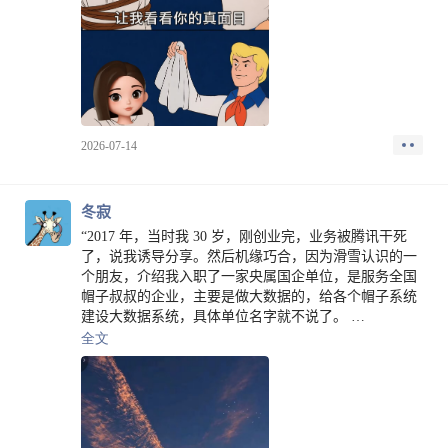
2026-07-14
冬寂
“2017 年，当时我 30 岁，刚创业完，业务被腾讯干死
了，说我诱导分享。然后机缘巧合，因为滑雪认识的一
个朋友，介绍我入职了一家央属国企单位，是服务全国
帽子叔叔的企业，主要是做大数据的，给各个帽子系统
建设大数据系统，具体单位名字就不说了。
第一个无法想象的事情，2017 年入职，到 2020 年，三
全文
年过去了，我连我们单位是做什么业务的都不知道。招
我进来的领导，领导了我三个月就换部门，然后来了一
个新领导，也不管我。先问我们各自擅长啥，然后硬着
头皮给我们安排工作，真的，我觉得这些工作都是可有
可无的。