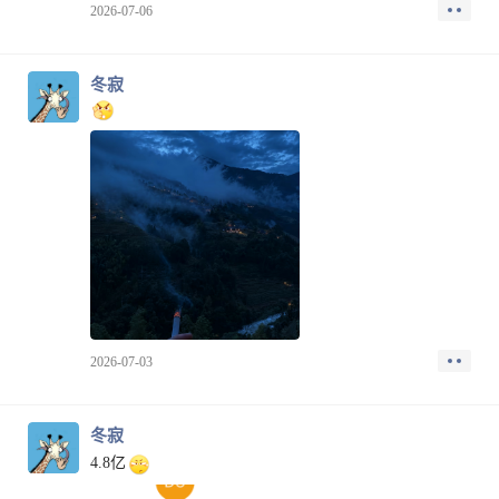
的讲贵州的，跟安徽的谈浙江的，等等，就是张冠李戴
2026-07-06
白茶用米白金色、花茶用粉色、茶具用紫色或青色。
的方法，原本都是客户的痛点、经验、需求，我包装一
下，全都变成了我自己的想法了，额滴神啊。
图标列表：
半年的时间，去了 30 多个地市帽子局。
1. 普洱茶：茶饼 + 茶叶，棕色系
冬寂
然后，后来我还真把自己当专家了，到任何地方，人家
2. 白茶：浅金米白茶芽
一说这是 XXX 来的专家，我也自然而然的很坦然了。
3. 红茶：橙红茶汤 + 茶叶
然后开篇第一句话就是说：“全国 300 多个地市的 XX
4. 黑茶：深棕茶砖 + 茶叶
支队，林林总总也去了 100 大几十个了，就是见得东西
5. 绿茶：绿色茶杯 + 嫩叶
交流的东西稍微广一些，每个地方的业务也都有各自的
6. 乌龙茶：青绿色茶叶 + 琥珀茶汤
特色，也要跟在座的专家请教，咱们相互探讨。” 我的
7. 黄茶：金黄色茶杯 + 茶叶
潜台词就是：先定调，我见的东西比你们多，不要质疑
8. 花茶：粉色花朵 + 茶杯
我。然后，毕竟人家是客户，也谦卑一些。
9. 再加工茶：循环箭头 + 茶叶
2020 到 2023 年，疫情三年，全国 300 多个地市，最后
10. 茶具：茶壶 + 茶杯
还真的就去过了 100 大几十个，到地方交流，讲业务，
汇报等等。
输出要求：
然后，我凑，我还真就变成了业务专家了。各种系统用
每个图标单独生成 PNG，文件命名清晰。
的滚瓜烂熟，2023 年，给某省全省帽子的工作会上，我
2026-07-03
去做汇报，效果非常好。然后，各种面对新型犯罪，我
了解的技战法、手段，真的是又多又细。还能在产品上
创新，提出一些新概念，比如 “如何将乔装化妆的犯罪
冬寂
分子，进行身份识别关联” 等等，在原有能力基础上，
4.8亿
进行提升。
这期间，我的工资从 17000 涨到了 27000。