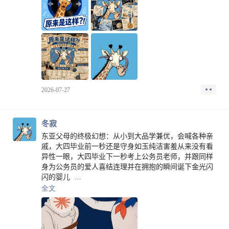
2026-07-27
冬寂
东亚父母的终极幻想：从小到大品学兼优，会喊各种亲
戚，大四毕业前一秒还是守身如玉纯洁害羞从来没有看
异性一眼，大四毕业下一秒考上公务员老师，并跟同样
身为公务员的爱人喜结连理并在拥抱的瞬间诞下金光闪
闪的婴儿 ​​​
全文
成年人拥有美好的一天，实际上就是：
・已收到报酬
・吃了些好吃的
・没有人惹我生气。