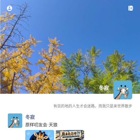
冬寂
有目的地的人生才会迷路，而我只是来世界散步
冬寂
原样叨友会·天狼