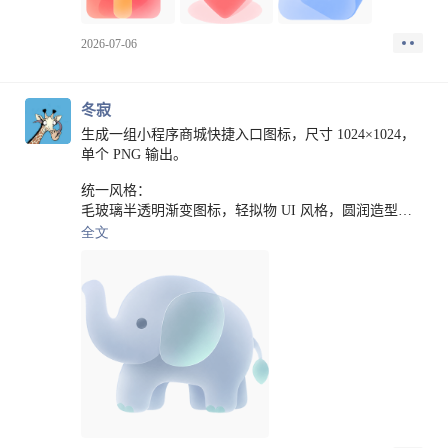
全程大概一个小时多点吧。万幸，作为地市的单位，他
们接触不到十四五规划设计层面的文件，我算是侥幸过
2026-07-06
关。
然后，开始交流业务分享。
借用歌曲领悟里面一句歌词：我以为，我会哭。但是。
冬寂
我没有。
对面的一个大队开始介绍现在业务的痛点和需求。
生成一组小程序商城快捷入口图标，尺寸 1024×1024，
我就做笔记，做记录。假模假样的确认客户想法，然后
单个 PNG 输出。
提出想法，看看是不是这么回事。
统一风格：
客户的反应，竟然是：就是这个意思。
毛玻璃半透明渐变图标，轻拟物 UI 风格，圆润造型，
我草？哎哟我草？
简洁符号化设计，柔和高光，边缘干净。
全文
竟然被我蒙混过关了，然后整体会议的效果，竟然还不
图标主体居中，留白充足，适合小程序首页快捷入口使
错。
用。
交流完，一屋子人加了我的联系方式。
整体不要复杂细节，不要照片感，不要真实材质，不要
于是，我也有了一点信心，去了第二站，贵州某市帽子
文字，不要水印。
局。
背景为纯白色。
但是，到了贵州某市的时候，我能说的东西，就变成了
十四五规划材料外加刚才客户提出来的一些东西，变成
颜色要求：
我自己的思路和想法了。
每个图标根据主题选择不同主色，颜色要贴合含义，避
然后，跟贵州的交流完，去浙江，浙江之后去安徽，等
免重复。
等。
例如：
跟广东的讲我带来的材料，跟贵州的聊广东的，跟浙江
茶类用绿色、黄茶用金黄、红茶用橙红、黑茶用深棕、